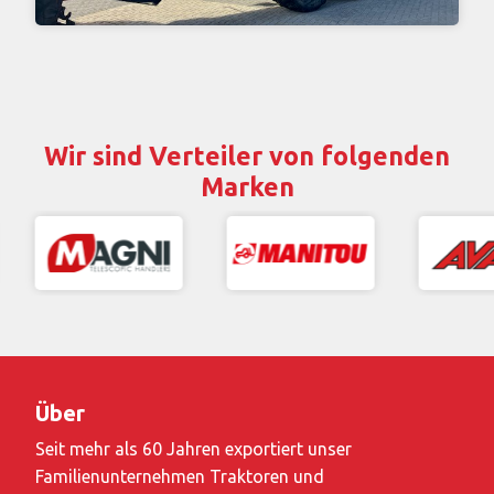
Wir sind Verteiler von folgenden
Marken
Über
Seit mehr als 60 Jahren exportiert unser
Familienunternehmen Traktoren und