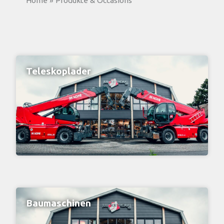
Home
»
Produkte & Occasions
Teleskoplader
Baumaschinen