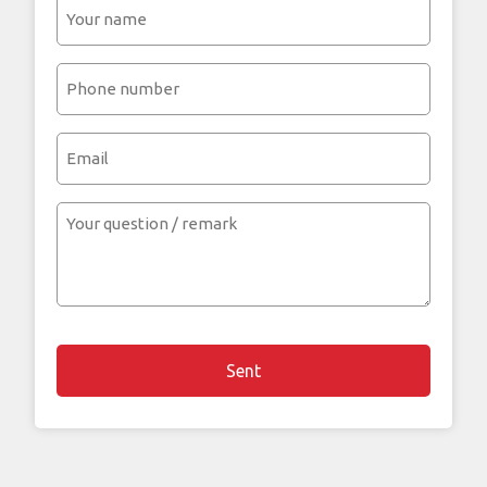
Your
name
(Required)
Phone
number
(Required)
Email
Your
question
/
remark