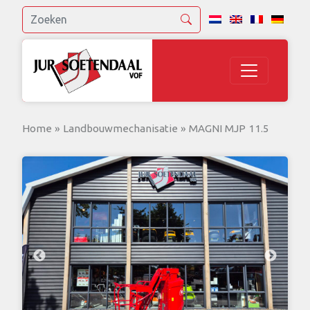
Home
»
Landbouwmechanisatie
»
MAGNI MJP 11.5