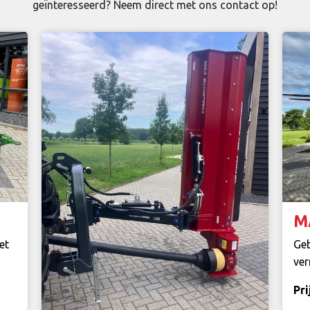
geïnteresseerd? Neem direct met ons contact op!
M
et
Geb
ver
Pri