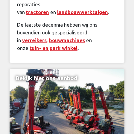
reparaties
van
tractoren
en
landbouwwerktuigen
.
De laatste decennia hebben wij ons
bovendien ook gespecialiseerd
in
verreikers
,
bouwmachines
en
onze
tuin- en park winkel
.
Bekijk hier ons aanbod