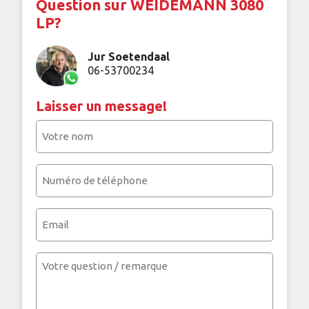
Question sur WEIDEMANN 3080
LP?
Jur Soetendaal
06-53700234
Laisser un message!
Votre
nom
(Nécessaire)
Numéro
de
téléphone
Email
Numéro
de
téléphone
Votre
question
(Nécessaire)
/