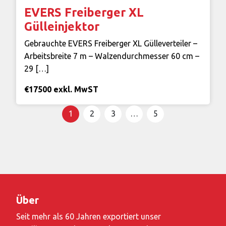
EVERS Freiberger XL
Gülleinjektor
Gebrauchte EVERS Freiberger XL Gülleverteiler –
Arbeitsbreite 7 m – Walzendurchmesser 60 cm –
29 […]
€17500 exkl. MwST
Seitennummerierung
1
2
3
…
5
der
Beiträge
Über
Seit mehr als 60 Jahren exportiert unser