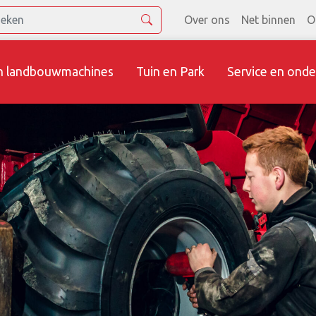
Over ons
Net binnen
O
n landbouwmachines
Tuin en Park
Service en onde