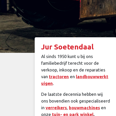
Jur Soetendaal
Al sinds 1950 kunt u bij ons
familiebedrijf terecht voor de
verkoop, inkoop en de reparaties
van
tractoren
en
landbouwwerkt
uigen
.
De laatste decennia hebben wij
ons bovendien ook gespecialiseerd
in
verreikers
,
bouwmachines
en
onze
tuin- en park winkel
.