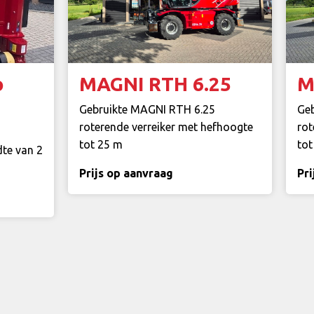
o
MAGNI RTH 6.25
M
Gebruikte MAGNI RTH 6.25
Ge
roterende verreiker met hefhoogte
rot
tot 25 m
tot
dte van 2
Prijs op aanvraag
Pri