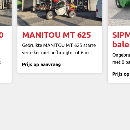
0
MANITOU MT 625
SIP
bale
Gebruikte MANITOU MT 625 starre
verreiker met hefhoogte tot 6 m
Ongebru
s
met 0 b
Prijs op aanvraag
Prijs o