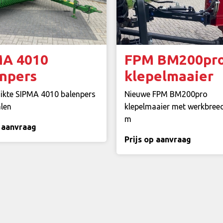
MA 4010
FPM BM200pr
npers
klepelmaaier
ikte SIPMA 4010 balenpers
Nieuwe FPM BM200pro
alen
klepelmaaier met werkbree
m
p aanvraag
Prijs op aanvraag