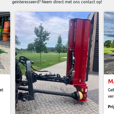
geïnteresseerd? Neem direct met ons contact op!
M
et
Geb
ver
Pri