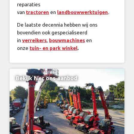
reparaties
van
tractoren
en
landbouwwerktuigen
.
De laatste decennia hebben wij ons
bovendien ook gespecialiseerd
in
verreikers
,
bouwmachines
en
onze
tuin- en park winkel
.
Bekijk hier ons aanbod