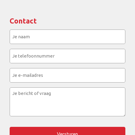
Contact
Je
naam
(Vereist)
Je
telefoonnummer
(Vereist)
Je
e-
mailadres
Je
bericht
of
vraag