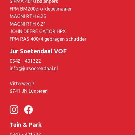
SIPMA 4010 balenpers
FPM BM200pro klepelmaaier
MAGNI RTH 6.25
MAGNI RTH 6.21
JOHN DEERE GATOR HPX
FPM RAS 400/4 gedragen schudder
Jur Soetendaal VOF
0342 - 401322
info@jursoetendaal.nl
Vitterweg 7
6741 JN Lunteren
Tuin & Park
0342 - 401322