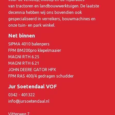
van tractoren en landbouwwerktuigen. De laatste
decennia hebben wij ons bovendien ook
gespecialiseerd in verreikers, bouwmachines en
onze tuin- en park winkel.
Net binnen
SIPMA 4010 balenpers
FPM BM200pro klepelmaaier
MAGNI RTH 6.25
MAGNI RTH 6.21
JOHN DEERE GATOR HPX
FPM RAS 400/4 gedragen schudder
Jur Soetendaal VOF
0342 - 401322
info@jursoetendaal.nl
Vitterweg 7