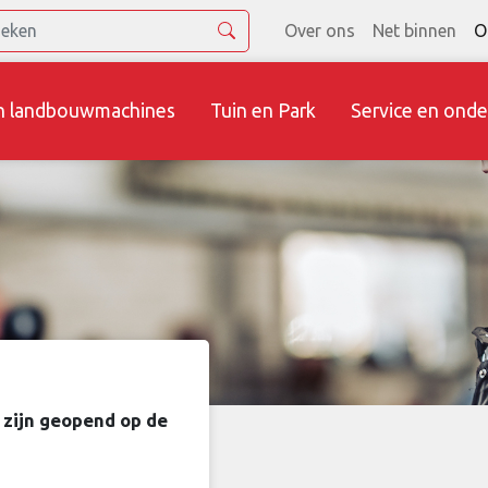
Over ons
Net binnen
O
n landbouwmachines
Tuin en Park
Service en onde
 zijn geopend op de