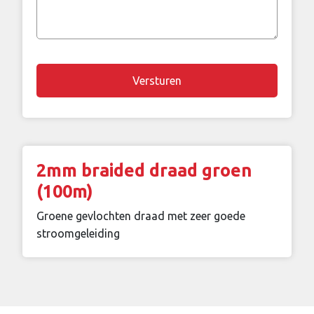
of
vraag
Chapta
2mm braided draad groen
(100m)
Groene gevlochten draad met zeer goede
stroomgeleiding