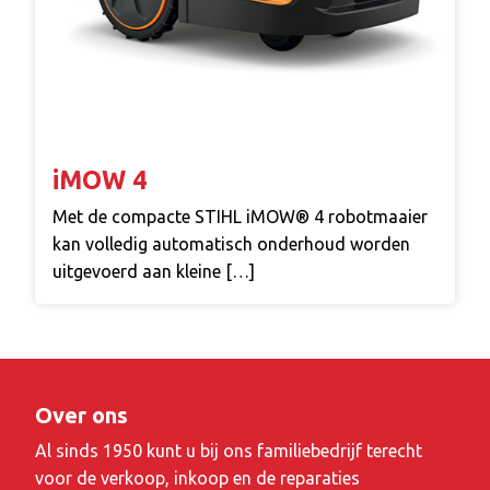
iMOW 4
Met de compacte STIHL iMOW® 4 robotmaaier
kan volledig automatisch onderhoud worden
uitgevoerd aan kleine […]
Over ons
Al sinds 1950 kunt u bij ons familiebedrijf terecht
voor de verkoop, inkoop en de reparaties