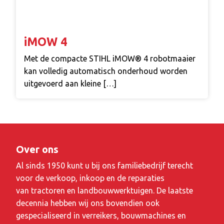
iMOW 4
Met de compacte STIHL iMOW® 4 robotmaaier
kan volledig automatisch onderhoud worden
uitgevoerd aan kleine […]
Over ons
Al sinds 1950 kunt u bij ons familiebedrijf terecht
voor de verkoop, inkoop en de reparaties
van tractoren en landbouwwerktuigen. De laatste
decennia hebben wij ons bovendien ook
gespecialiseerd in verreikers, bouwmachines en