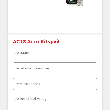
AC18 Accu Kitspuit
Je
naam
(Vereist)
Je
telefoonnummer
(Vereist)
Je
e-
mailadres
Je
bericht
of