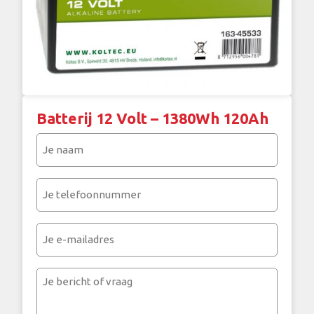
Batterij 12 Volt – 1380Wh 120Ah
Je
naam
(Vereist)
Je
telefoonnummer
(Vereist)
Je
e-
mailadres
Je
bericht
of