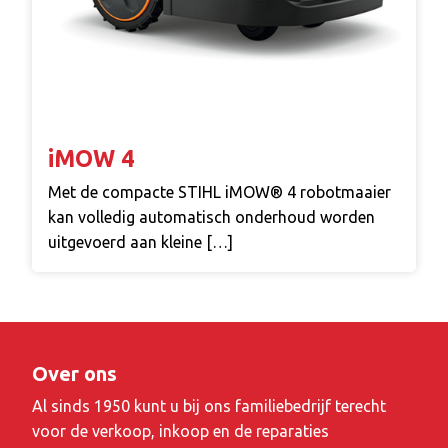
iMOW 4
Met de compacte STIHL iMOW® 4 robotmaaier
kan volledig automatisch onderhoud worden
uitgevoerd aan kleine […]
Over ons
Al sinds 1950 kunt u bij ons familiebedrijf terecht
voor de verkoop, inkoop en de reparaties