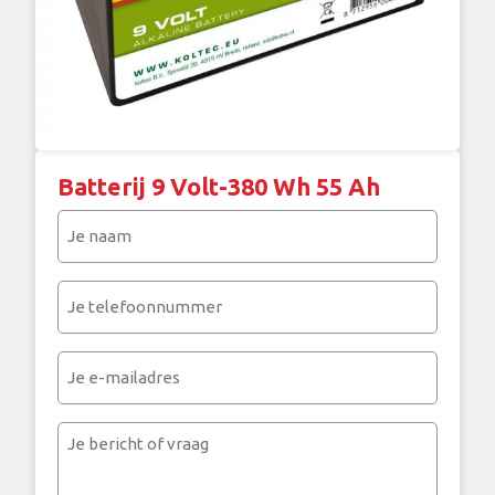
Batterij 9 Volt-380 Wh 55 Ah
Je
naam
(Vereist)
Je
telefoonnummer
(Vereist)
Je
e-
mailadres
Je
bericht
of