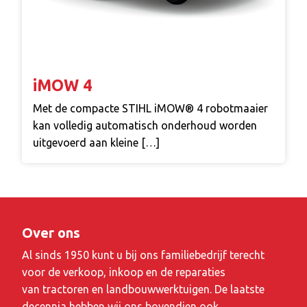
iMOW 4
Met de compacte STIHL iMOW® 4 robotmaaier
kan volledig automatisch onderhoud worden
uitgevoerd aan kleine […]
Over ons
Al sinds 1950 kunt u bij ons familiebedrijf terecht
voor de verkoop, inkoop en de reparaties
van tractoren en landbouwwerktuigen. De laatste
decennia hebben wij ons bovendien ook