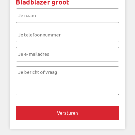
Bladblazer groot
Je
naam
(Vereist)
Je
telefoonnummer
(Vereist)
Je
e-
mailadres
Je
bericht
of
vraag
Chapta