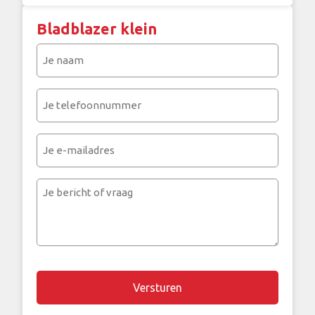
Bladblazer klein
Je
naam
(Vereist)
Je
telefoonnummer
(Vereist)
Je
e-
mailadres
Je
bericht
of
vraag
Chapta