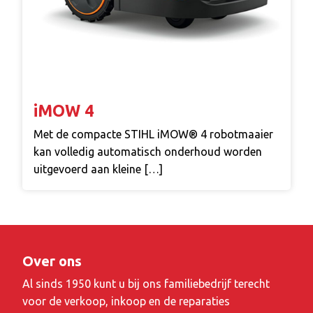
iMOW 4
Met de compacte STIHL iMOW® 4 robotmaaier
kan volledig automatisch onderhoud worden
uitgevoerd aan kleine […]
Over ons
Al sinds 1950 kunt u bij ons familiebedrijf terecht
voor de verkoop, inkoop en de reparaties