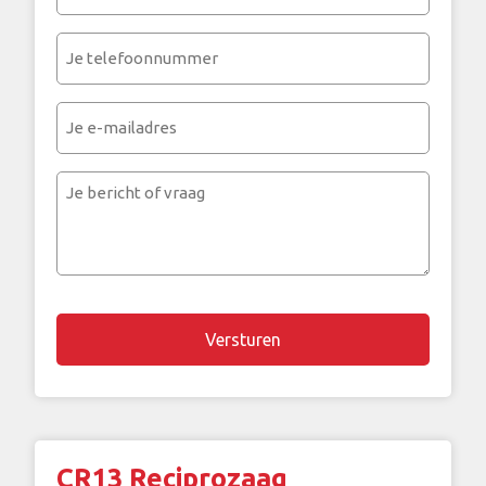
naam
(Vereist)
Je
telefoonnummer
(Vereist)
Je
e-
mailadres
Je
bericht
of
vraag
Chapta
CR13 Reciprozaag