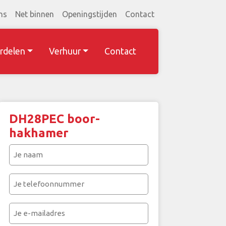
ns
Net binnen
Openingstijden
Contact
rdelen
Verhuur
Contact
DH28PEC boor-
hakhamer
Je
naam
(Vereist)
Je
telefoonnummer
(Vereist)
Je
e-