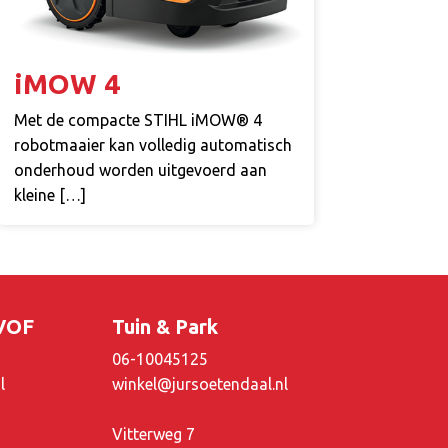
iMOW 4
Met de compacte STIHL iMOW® 4
robotmaaier kan volledig automatisch
onderhoud worden uitgevoerd aan
kleine […]
 VOF
Tuin & Park
06-10045125
l
winkel@jursoetendaal.nl
Vitterweg 7