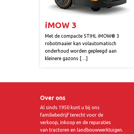
iMOW 3
Met de compacte STIHL iMOW® 3
robotmaaier kan volautomatisch
onderhoud worden gepleegd aan
kleinere gazons […]
Over ons
Al sinds 1950 kunt u bij ons
familiebedrijf terecht voor de
verkoop, inkoop en de reparaties
van tractoren en landbouwwerktuigen.