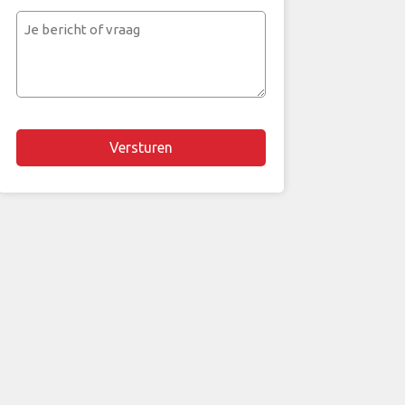
mailadres
Je
bericht
of
vraag
Chapta