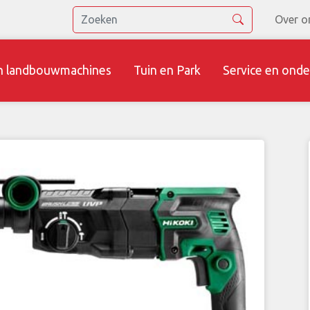
Over o
n landbouwmachines
Tuin en Park
Service en onde