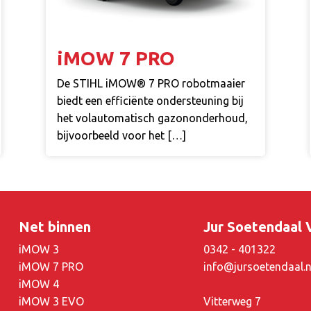
iMOW 7 PRO
De STIHL iMOW® 7 PRO robotmaaier
biedt een efficiënte ondersteuning bij
het volautomatisch gazononderhoud,
bijvoorbeeld voor het […]
Net binnen
Jur Soetendaal
iMOW 3
0342 - 401322
iMOW 7 PRO
info@jursoetendaal.n
iMOW 4
iMOW 3 EVO
Vitterweg 7