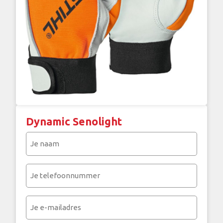
Dynamic Senolight
Je
naam
(Vereist)
Je
telefoonnummer
(Vereist)
Je
e-