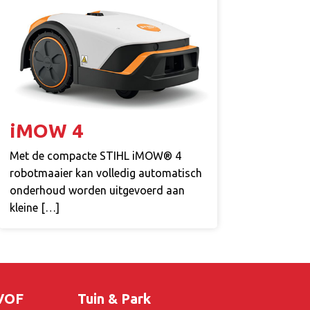
iMOW 4
Met de compacte STIHL iMOW® 4
robotmaaier kan volledig automatisch
onderhoud worden uitgevoerd aan
kleine […]
 VOF
Tuin & Park