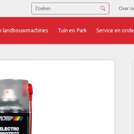
Over o
n landbouwmachines
Tuin en Park
Service en onde