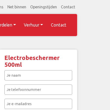
ns
Net binnen
Openingstijden
Contact
rdelen
Verhuur
Contact
Electrobeschermer
500ml
Je
naam
(Vereist)
Je
telefoonnummer
(Vereist)
Je
e-