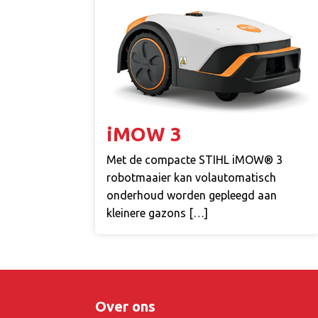
iMOW 3
Met de compacte STIHL iMOW® 3
robotmaaier kan volautomatisch
onderhoud worden gepleegd aan
kleinere gazons […]
Over ons