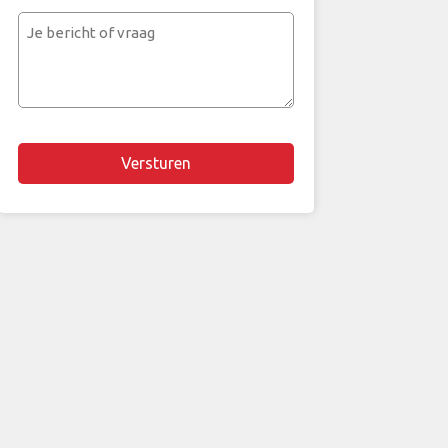
mailadres
Je
bericht
of
vraag
Chapta