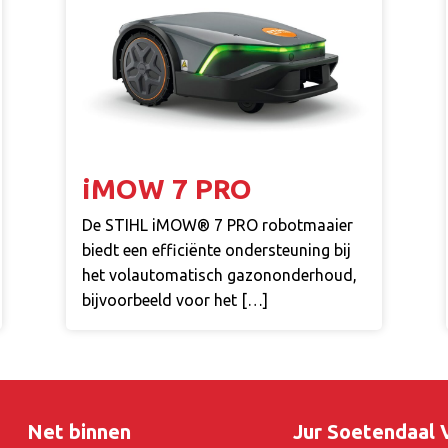
iMOW 7 PRO
De STIHL iMOW® 7 PRO robotmaaier
biedt een efficiënte ondersteuning bij
het volautomatisch gazononderhoud,
bijvoorbeeld voor het […]
Net binnen
Jur Soetendaal