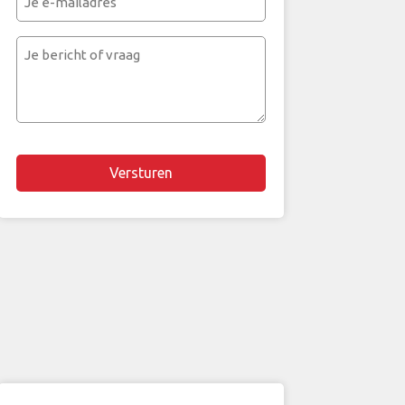
e-
mailadres
Je
bericht
of
vraag
Chapta