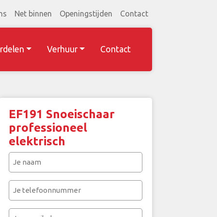
ns
Net binnen
Openingstijden
Contact
rdelen
Verhuur
Contact
EF191 Snoeischaar
professioneel
elektrisch
Je
naam
(Vereist)
Je
telefoonnummer
(Vereist)
Je