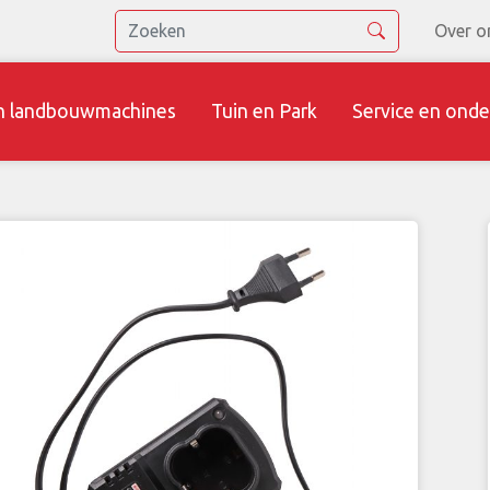
Over o
n landbouwmachines
Tuin en Park
Service en onde