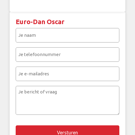
Euro-Dan Oscar
Je
naam
(Vereist)
Je
telefoonnummer
(Vereist)
Je
e-
mailadres
Je
bericht
of
vraag
Chapta