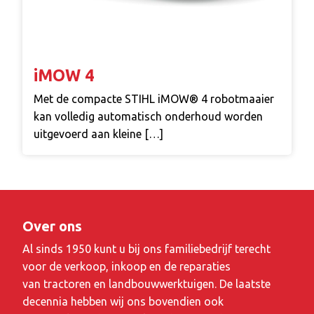
iMOW 4
Met de compacte STIHL iMOW® 4 robotmaaier
kan volledig automatisch onderhoud worden
uitgevoerd aan kleine […]
Over ons
Al sinds 1950 kunt u bij ons familiebedrijf terecht
voor de verkoop, inkoop en de reparaties
van tractoren en landbouwwerktuigen. De laatste
decennia hebben wij ons bovendien ook