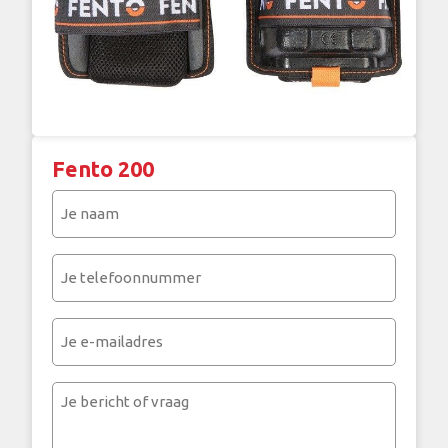
Fento 200
Je
naam
(Vereist)
Je
telefoonnummer
(Vereist)
Je
e-
mailadres
Je
bericht
of