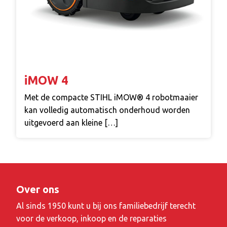
iMOW 4
Met de compacte STIHL iMOW® 4 robotmaaier
kan volledig automatisch onderhoud worden
uitgevoerd aan kleine […]
Over ons
Al sinds 1950 kunt u bij ons familiebedrijf terecht
voor de verkoop, inkoop en de reparaties