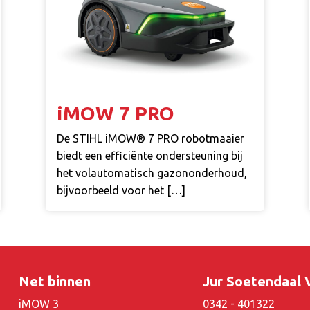
iMOW 7 PRO
De STIHL iMOW® 7 PRO robotmaaier
biedt een efficiënte ondersteuning bij
het volautomatisch gazononderhoud,
bijvoorbeeld voor het […]
Net binnen
Jur Soetendaal
iMOW 3
0342 - 401322