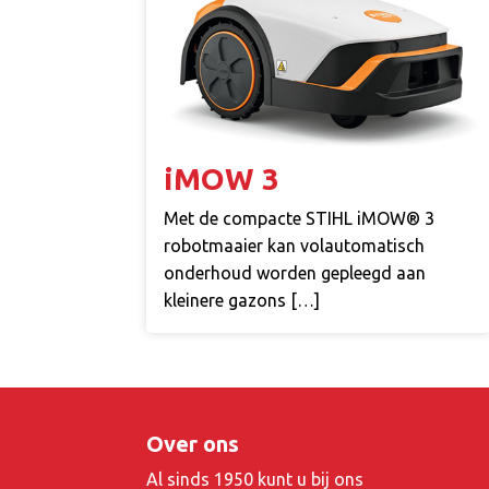
iMOW 3
Met de compacte STIHL iMOW® 3
robotmaaier kan volautomatisch
onderhoud worden gepleegd aan
kleinere gazons […]
Over ons
Al sinds 1950 kunt u bij ons