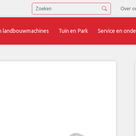
Over o
n landbouwmachines
Tuin en Park
Service en onde