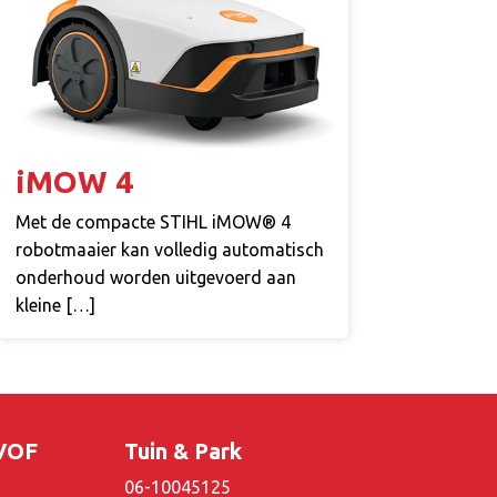
iMOW 4
Met de compacte STIHL iMOW® 4
robotmaaier kan volledig automatisch
onderhoud worden uitgevoerd aan
kleine […]
 VOF
Tuin & Park
06-10045125