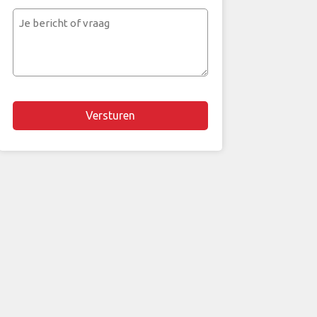
mailadres
Je
bericht
of
vraag
Chapta