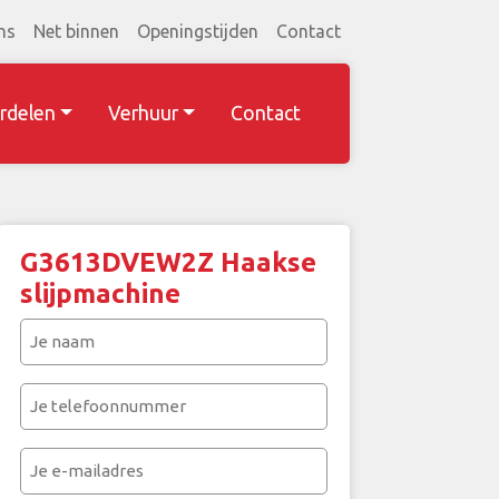
ns
Net binnen
Openingstijden
Contact
rdelen
Verhuur
Contact
G3613DVEW2Z Haakse
slijpmachine
Je
naam
(Vereist)
Je
telefoonnummer
(Vereist)
Je
e-