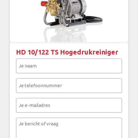
HD 10/122 TS Hogedrukreiniger
Je
naam
(Vereist)
Je
telefoonnummer
(Vereist)
Je
e-
mailadres
Je
bericht
of