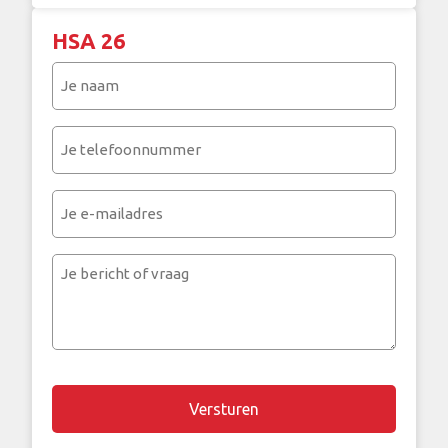
HSA 26
Je
naam
(Vereist)
Je
telefoonnummer
(Vereist)
Je
e-
mailadres
Je
bericht
of
vraag
Chapta