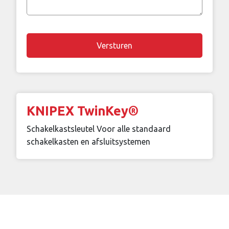
vraag
Chapta
KNIPEX TwinKey®
Schakelkastsleutel Voor alle standaard
schakelkasten en afsluitsystemen