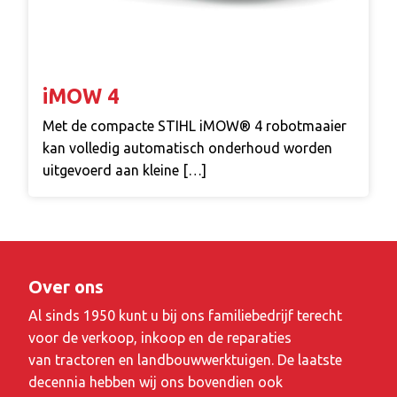
iMOW 4
Met de compacte STIHL iMOW® 4 robotmaaier
kan volledig automatisch onderhoud worden
uitgevoerd aan kleine […]
Over ons
Al sinds 1950 kunt u bij ons familiebedrijf terecht
voor de verkoop, inkoop en de reparaties
van tractoren en landbouwwerktuigen. De laatste
decennia hebben wij ons bovendien ook