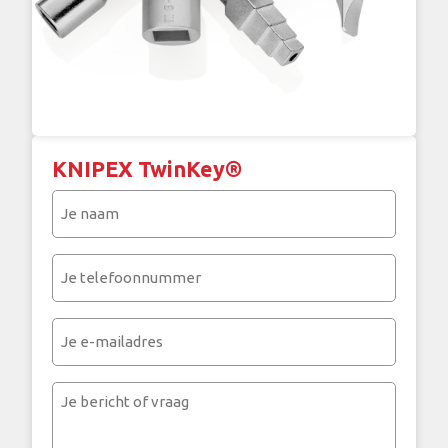
KNIPEX TwinKey®
Je
naam
(Vereist)
Je
telefoonnummer
(Vereist)
Je
e-
mailadres
Je
bericht
of