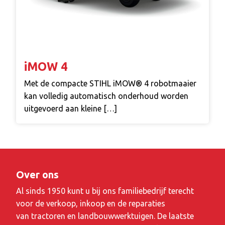
iMOW 4
Met de compacte STIHL iMOW® 4 robotmaaier
kan volledig automatisch onderhoud worden
uitgevoerd aan kleine […]
Over ons
Al sinds 1950 kunt u bij ons familiebedrijf terecht
voor de verkoop, inkoop en de reparaties
van tractoren en landbouwwerktuigen. De laatste