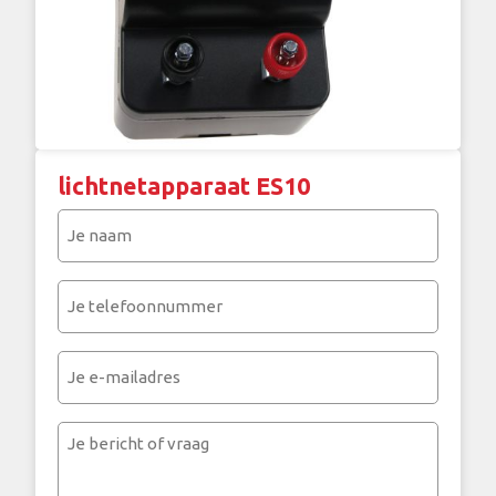
lichtnetapparaat ES10
Je
naam
(Vereist)
Je
telefoonnummer
(Vereist)
Je
e-
mailadres
Je
bericht
of