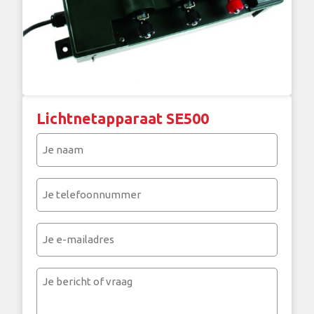
Lichtnetapparaat SE500
Je
naam
(Vereist)
Je
telefoonnummer
(Vereist)
Je
e-
mailadres
Je
bericht
of