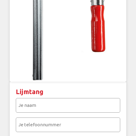
Lijmtang
Je
naam
(Vereist)
Je
telefoonnummer