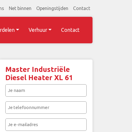
ns
Net binnen
Openingstijden
Contact
rdelen
Verhuur
Contact
Master Industriële
Diesel Heater XL 61
Je
naam
(Vereist)
Je
telefoonnummer
(Vereist)
Je
e-