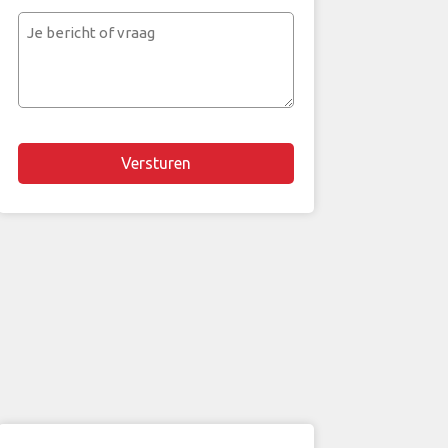
mailadres
Je
bericht
of
vraag
Chapta