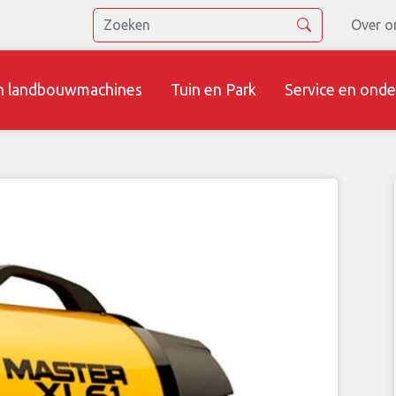
Over o
n landbouwmachines
Tuin en Park
Service en onde