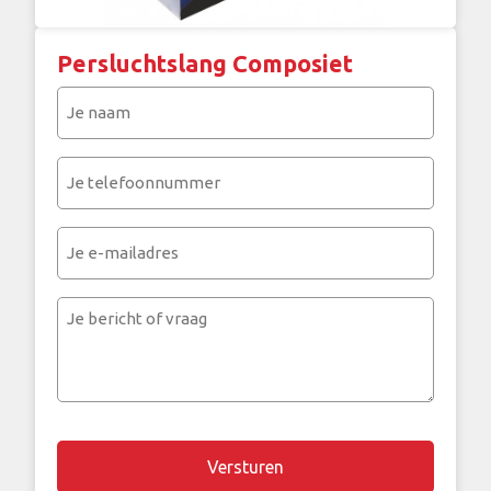
Persluchtslang Composiet
Je
naam
(Vereist)
Je
telefoonnummer
(Vereist)
Je
e-
mailadres
Je
bericht
of
vraag
Chapta