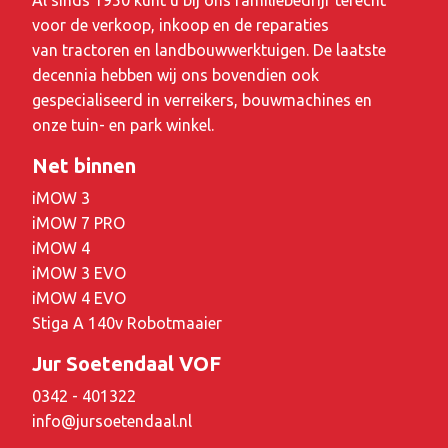
Al sinds 1950 kunt u bij ons familiebedrijf terecht
voor de verkoop, inkoop en de reparaties
van tractoren en landbouwwerktuigen. De laatste
decennia hebben wij ons bovendien ook
gespecialiseerd in verreikers, bouwmachines en
onze tuin- en park winkel.
Net binnen
iMOW 3
iMOW 7 PRO
iMOW 4
iMOW 3 EVO
iMOW 4 EVO
Stiga A 140v Robotmaaier
Jur Soetendaal VOF
0342 - 401322
info@jursoetendaal.nl