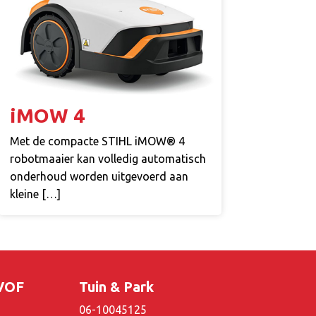
iMOW 4
Met de compacte STIHL iMOW® 4
robotmaaier kan volledig automatisch
onderhoud worden uitgevoerd aan
kleine […]
 VOF
Tuin & Park
06-10045125