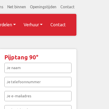
ns
Net binnen
Openingstijden
Contact
rdelen
Verhuur
Contact
Pijptang 90°
Je
naam
(Vereist)
Je
telefoonnummer
(Vereist)
Je
e-
mailadres
Je