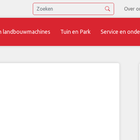
Over o
n landbouwmachines
Tuin en Park
Service en onde