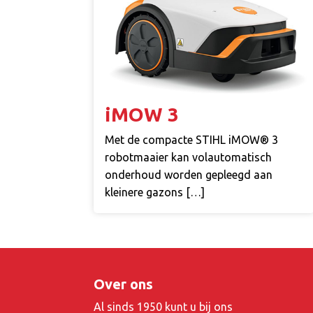
iMOW 3
Met de compacte STIHL iMOW® 3
robotmaaier kan volautomatisch
onderhoud worden gepleegd aan
kleinere gazons […]
Over ons
Al sinds 1950 kunt u bij ons