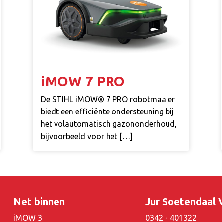
iMOW 7 PRO
De STIHL iMOW® 7 PRO robotmaaier
biedt een efficiënte ondersteuning bij
het volautomatisch gazononderhoud,
bijvoorbeeld voor het […]
Net binnen
Jur Soetendaal
iMOW 3
0342 - 401322