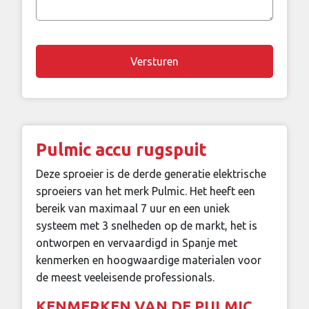
vraag
Chapta
Pulmic accu rugspuit
Deze sproeier is de derde generatie elektrische
sproeiers van het merk Pulmic. Het heeft een
bereik van maximaal 7 uur en een uniek
systeem met 3 snelheden op de markt, het is
ontworpen en vervaardigd in Spanje met
kenmerken en hoogwaardige materialen voor
de meest veeleisende professionals.
KENMERKEN VAN DE PULMIC