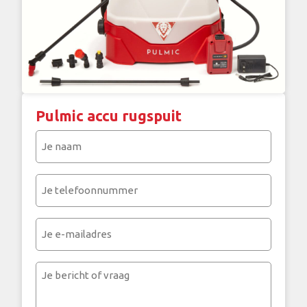
Pulmic accu rugspuit
Je
naam
(Vereist)
Je
telefoonnummer
(Vereist)
Je
e-
mailadres
Je
bericht
of