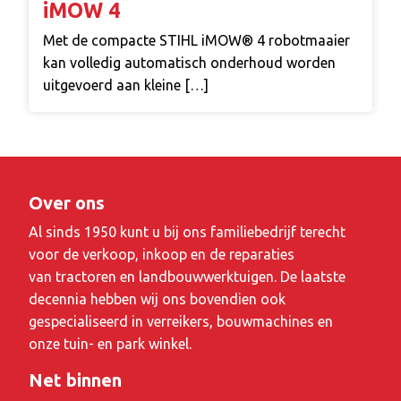
iMOW 4
Met de compacte STIHL iMOW® 4 robotmaaier
kan volledig automatisch onderhoud worden
uitgevoerd aan kleine […]
Over ons
Al sinds 1950 kunt u bij ons familiebedrijf terecht
voor de verkoop, inkoop en de reparaties
van tractoren en landbouwwerktuigen. De laatste
decennia hebben wij ons bovendien ook
gespecialiseerd in verreikers, bouwmachines en
onze tuin- en park winkel.
Net binnen