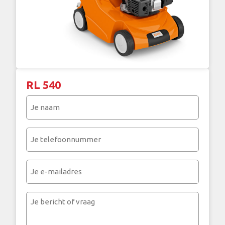
RL 540
Je
naam
(Vereist)
Je
telefoonnummer
(Vereist)
Je
e-
mailadres
Je
bericht
of