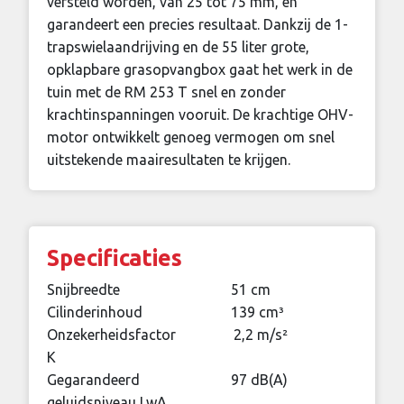
versteld worden, van 25 tot 75 mm, en
garandeert een precies resultaat. Dankzij de 1-
trapswielaandrijving en de 55 liter grote,
opklapbare grasopvangbox gaat het werk in de
tuin met de RM 253 T snel en zonder
krachtinspanningen vooruit. De krachtige OHV-
motor ontwikkelt genoeg vermogen om snel
uitstekende maairesultaten te krijgen.
Specificaties
Snijbreedte
51 cm
Cilinderinhoud
139 cm³
Onzekerheidsfactor
2,2 m/s²
K
Gegarandeerd
97 dB(A)
geluidsniveau LwA