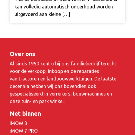
kan volledig automatisch onderhoud worden
uitgevoerd aan kleine […]
Over ons
Al sinds 1950 kunt u bij ons familiebedrijf terecht
voor de verkoop, inkoop en de reparaties
van tractoren en landbouwwerktuigen. De laatste
decennia hebben wij ons bovendien ook
gespecialiseerd in verreikers, bouwmachines en
onze tuin- en park winkel.
Net binnen
iMOW 3
iMOW 7 PRO