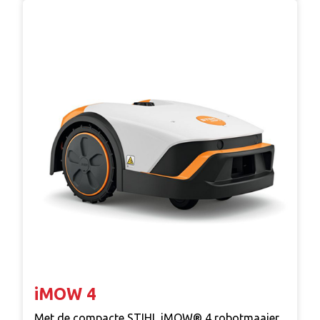
iMOW 4
Met de compacte STIHL iMOW® 4 robotmaaier