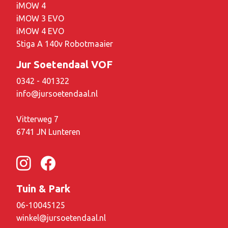
iMOW 4
iMOW 3 EVO
iMOW 4 EVO
Stiga A 140v Robotmaaier
Jur Soetendaal VOF
0342 - 401322
info@jursoetendaal.nl
Vitterweg 7
6741 JN Lunteren
Tuin & Park
06-10045125
winkel@jursoetendaal.nl