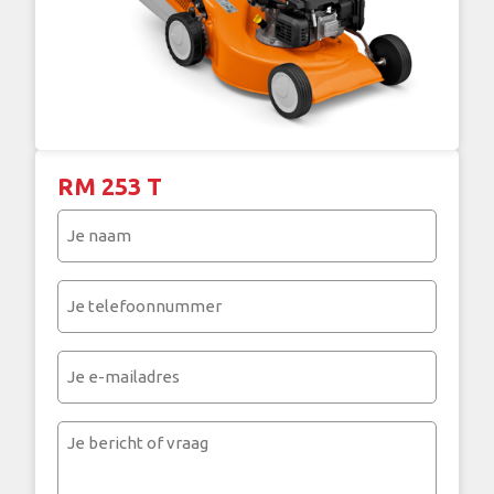
RM 253 T
Je
naam
(Vereist)
Je
telefoonnummer
(Vereist)
Je
e-
mailadres
Je
bericht
of