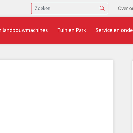
Over o
n landbouwmachines
Tuin en Park
Service en onde