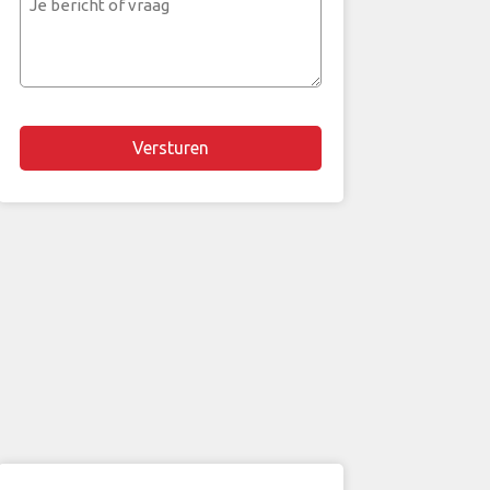
bericht
of
vraag
Chapta