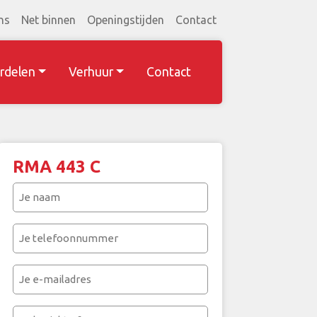
ns
Net binnen
Openingstijden
Contact
rdelen
Verhuur
Contact
RMA 443 C
Je
naam
(Vereist)
Je
telefoonnummer
(Vereist)
Je
e-
mailadres
Je