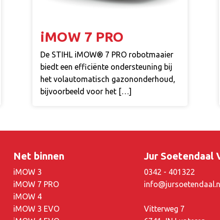
iMOW 7 PRO
De STIHL iMOW® 7 PRO robotmaaier
biedt een efficiënte ondersteuning bij
het volautomatisch gazononderhoud,
bijvoorbeeld voor het […]
Net binnen
Jur Soetendaal
iMOW 3
0342 - 401322
iMOW 7 PRO
info@jursoetendaal.n
iMOW 4
iMOW 3 EVO
Vitterweg 7