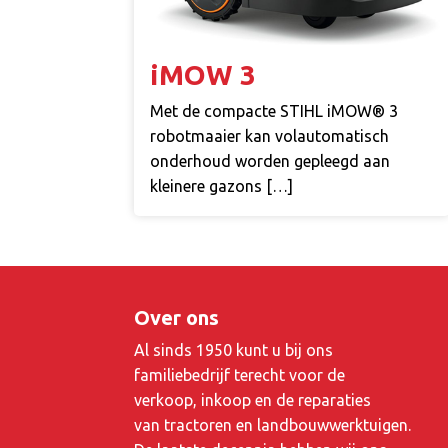
iMOW 3
Met de compacte STIHL iMOW® 3
robotmaaier kan volautomatisch
onderhoud worden gepleegd aan
kleinere gazons […]
Over ons
Al sinds 1950 kunt u bij ons
familiebedrijf terecht voor de
verkoop, inkoop en de reparaties
van tractoren en landbouwwerktuigen.