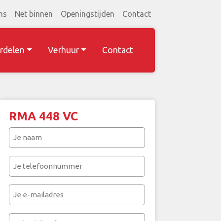
ns
Net binnen
Openingstijden
Contact
rdelen
Verhuur
Contact
RMA 448 VC
Je
naam
(Vereist)
Je
telefoonnummer
(Vereist)
Je
e-
mailadres
Je