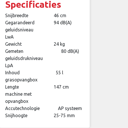
Specificaties
Snijbreedte
46 cm
Gegarandeerd
94 dB(A)
geluidsniveau
LwA
Gewicht
24 kg
Gemeten
80 dB(A)
geluidsdrukniveau
LpA
Inhoud
55 l
grasopvangbox
Lengte
147 cm
machine met
opvangbox
Accutechnologie
AP systeem
Snijhoogte
25-75 mm