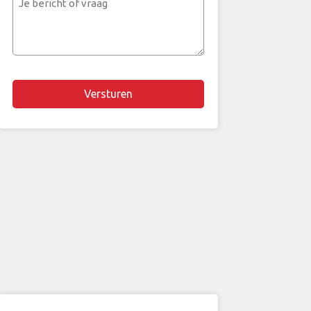
bericht
of
vraag
Chapta