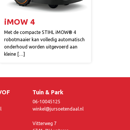
iMOW 4
Met de compacte STIHL iMOW® 4
robotmaaier kan volledig automatisch
onderhoud worden uitgevoerd aan
kleine […]
 VOF
Tuin & Park
06-10045125
l
winkel@jursoetendaal.nl
Vitterweg 7