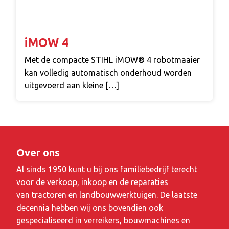
iMOW 4
Met de compacte STIHL iMOW® 4 robotmaaier
kan volledig automatisch onderhoud worden
uitgevoerd aan kleine […]
Over ons
Al sinds 1950 kunt u bij ons familiebedrijf terecht
voor de verkoop, inkoop en de reparaties
van tractoren en landbouwwerktuigen. De laatste
decennia hebben wij ons bovendien ook
gespecialiseerd in verreikers, bouwmachines en