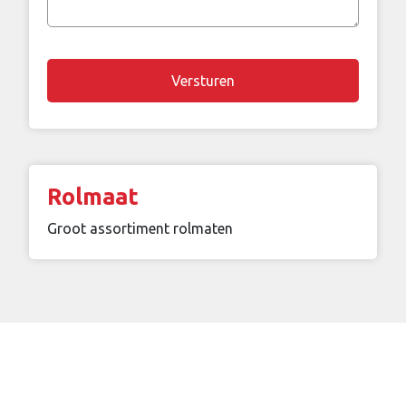
vraag
Chapta
Rolmaat
Groot assortiment rolmaten