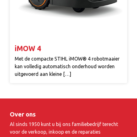
iMOW 4
Met de compacte STIHL iMOW® 4 robotmaaier
kan volledig automatisch onderhoud worden
uitgevoerd aan kleine […]
Over ons
Al sinds 1950 kunt u bij ons familiebedrijf terecht
voor de verkoop, inkoop en de reparaties