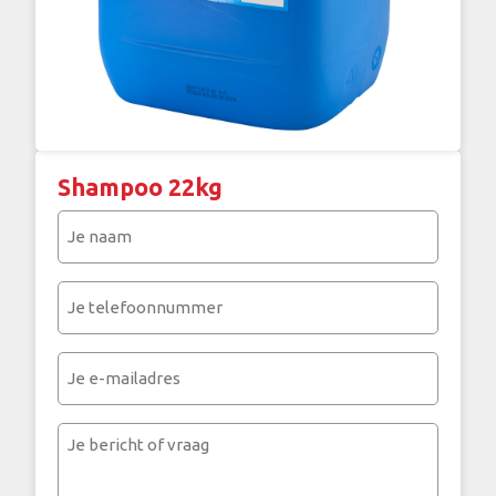
Shampoo 22kg
Je
naam
(Vereist)
Je
telefoonnummer
(Vereist)
Je
e-
mailadres
Je
bericht
of