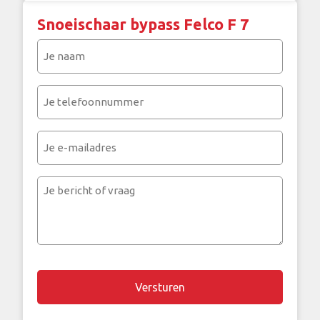
Snoeischaar bypass Felco F 7
Je
naam
(Vereist)
Je
telefoonnummer
(Vereist)
Je
e-
mailadres
Je
bericht
of
vraag
Chapta