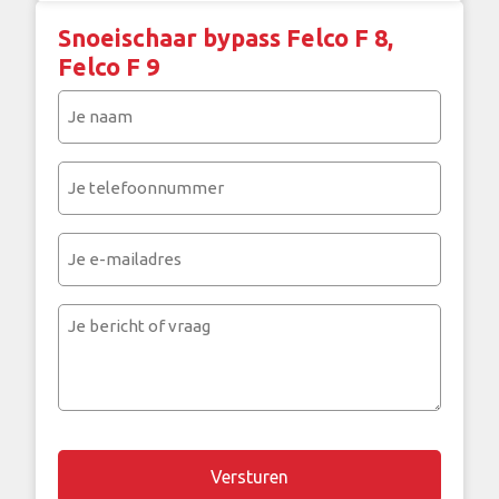
Snoeischaar bypass Felco F 8,
Felco F 9
Je
naam
(Vereist)
Je
telefoonnummer
(Vereist)
Je
e-
mailadres
Je
bericht
of
vraag
Chapta