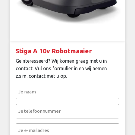
Stiga A 10v Robotmaaier
Geïnteresseerd? Wij komen graag met u in
contact. Vul ons formulier in en wij nemen
z.s.m. contact met u op.
Je
naam
(Vereist)
Je
telefoonnummer
(Vereist)
Je
e-