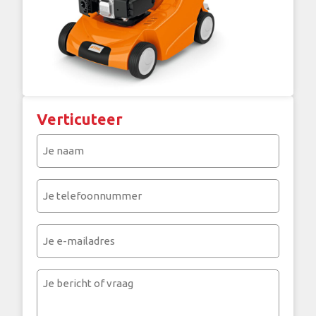
Verticuteer
Je
naam
(Vereist)
Je
telefoonnummer
(Vereist)
Je
e-
mailadres
Je
bericht
of