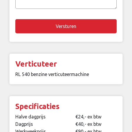
vraag
Chapta
Verticuteer
RL 540 benzine verticuteermachine
Specificaties
Halve dagprijs
€24,- ex btw
Dagprijs
€40,- ex btw
Werkweekprijs
€90,- ex btw