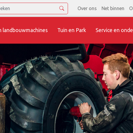
Over ons
Net binnen
O
n landbouwmachines
Tuin en Park
Service en onde