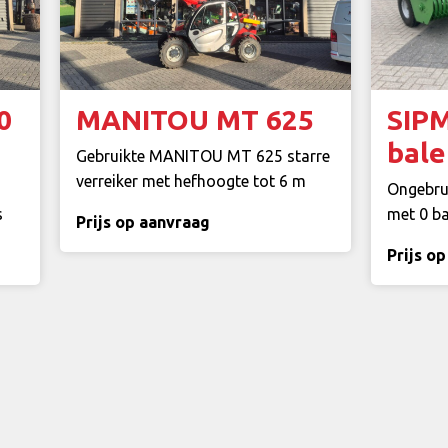
0
MANITOU MT 625
SIP
bale
Gebruikte MANITOU MT 625 starre
verreiker met hefhoogte tot 6 m
Ongebru
s
met 0 b
Prijs op aanvraag
Prijs o