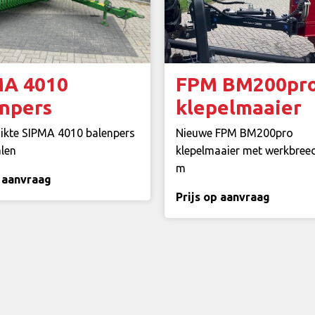
MA 4010
FPM BM200pr
npers
klepelmaaier
ikte SIPMA 4010 balenpers
Nieuwe FPM BM200pro
alen
klepelmaaier met werkbree
m
p aanvraag
Prijs op aanvraag