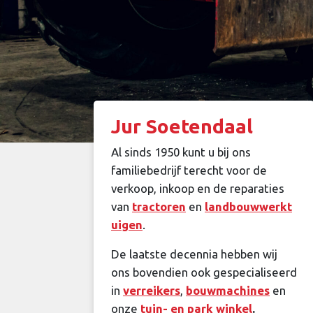
Jur Soetendaal
Al sinds 1950 kunt u bij ons
familiebedrijf terecht voor de
verkoop, inkoop en de reparaties
van
tractoren
en
landbouwwerkt
uigen
.
De laatste decennia hebben wij
ons bovendien ook gespecialiseerd
in
verreikers
,
bouwmachines
en
onze
tuin- en park winkel
.