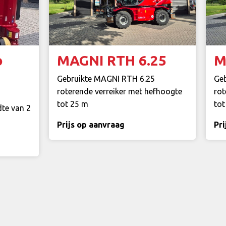
o
MAGNI RTH 6.25
M
Gebruikte MAGNI RTH 6.25
Ge
roterende verreiker met hefhoogte
rot
tot 25 m
tot
dte van 2
Prijs op aanvraag
Pri