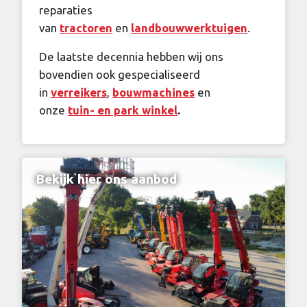
reparaties
van
tractoren
en
landbouwwerktuigen
.
De laatste decennia hebben wij ons
bovendien ook gespecialiseerd
in
verreikers
,
bouwmachines
en
onze
tuin- en park winkel
.
Bekijk hier ons aanbod