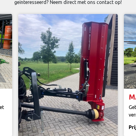
geïnteresseerd? Neem direct met ons contact op!
M
et
Geb
ver
Pri