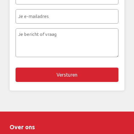
telefoonnummer
(Vereist)
Je
e-
mailadres
Je
bericht
of
vraag
Over ons