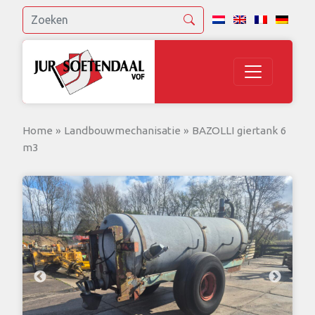
Home
»
Landbouwmechanisatie
»
BAZOLLI giertank 6
m3