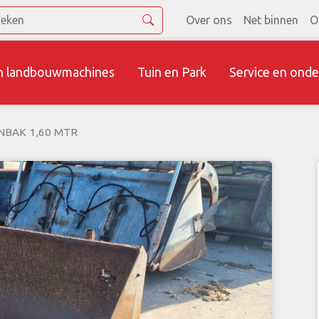
Over ons
Net binnen
O
n landbouwmachines
Tuin en Park
Service en onde
NBAK 1,60 MTR