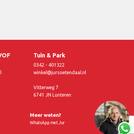
 VOF
Tuin & Park
0342 - 401322
l
winkel@jursoetendaal.nl
Vitterweg 7
6741 JN Lunteren
Meer weten?
WhatsApp met Jur