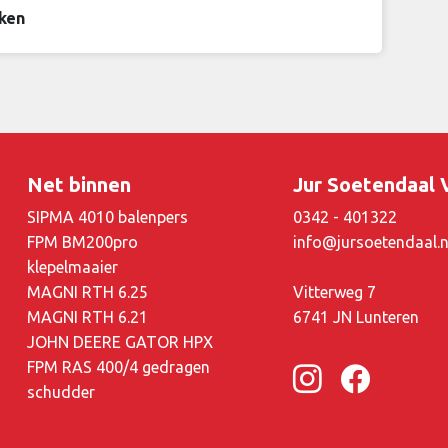
ken
Net binnen
Jur Soetendaal
SIPMA 4010 balenpers
0342 - 401322
FPM BM200pro
info@jursoetendaal.n
klepelmaaier
MAGNI RTH 6.25
Vitterweg 7
MAGNI RTH 6.21
6741 JN Lunteren
JOHN DEERE GATOR HPX
FPM RAS 400/4 gedragen
schudder