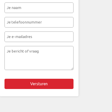
Je
naam
(Vereist)
Je
telefoonnummer
(Vereist)
Je
e-
mailadres
Je
bericht
of
vraag