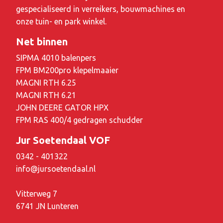
gespecialiseerd in verreikers, bouwmachines en
onze tuin- en park winkel.
Net binnen
SIPMA 4010 balenpers
FPM BM200pro klepelmaaier
MAGNI RTH 6.25
MAGNI RTH 6.21
JOHN DEERE GATOR HPX
FPM RAS 400/4 gedragen schudder
Jur Soetendaal VOF
0342 - 401322
info@jursoetendaal.nl
Vitterweg 7
6741 JN Lunteren