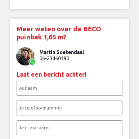
Meer weten over de BECO
puinbak 1,65 m?
Martin Soetendaal
06-23460190
Laat een bericht achter!
Je
naam
(Vereist)
Je
telefoonnummer
(Vereist)
Je
e-