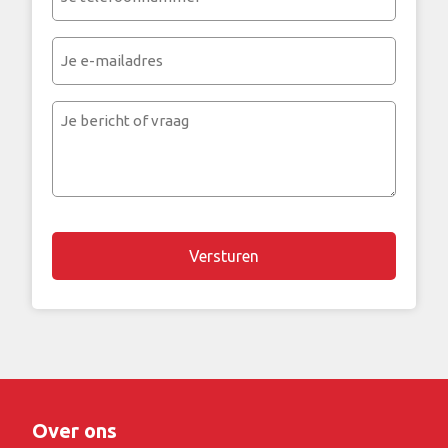
telefoonnummer
(Vereist)
Je
e-
mailadres
Je
bericht
of
vraag
Over ons